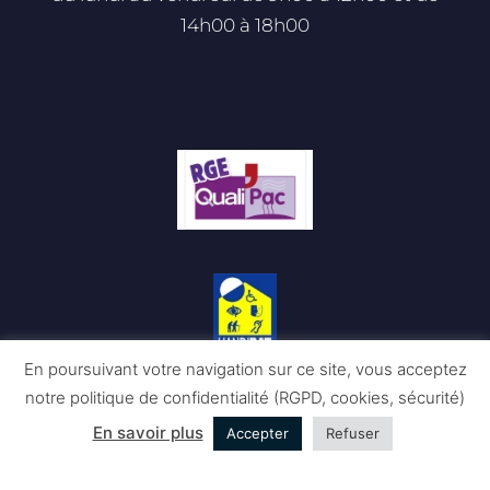
14h00 à 18h00
En poursuivant votre navigation sur ce site, vous acceptez
notre politique de confidentialité (RGPD, cookies, sécurité)
En savoir plus
Accepter
Refuser