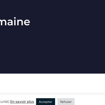
emaine
curité)
En savoir plus
Accepter
Refuser